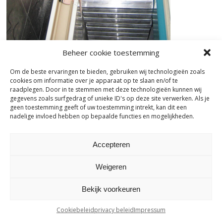
Beheer cookie toestemming
Om de beste ervaringen te bieden, gebruiken wij technologieën zoals
cookies om informatie over je apparaat op te slaan en/of te
raadplegen. Door in te stemmen met deze technologieën kunnen wij
gegevens zoals surfgedrag of unieke ID's op deze site verwerken. Als je
geen toestemming geeft of uw toestemming intrekt, kan dit een
nadelige invloed hebben op bepaalde functies en mogelijkheden.
mb nv | stralingsbescherming | bazelstraat 61 - 9150 Kruibeke |
tel.
+32 03 774 10 60
Tetragon
Accepteren
Weigeren
Bekijk voorkeuren
Cookiebeleid
privacy beleid
Impressum